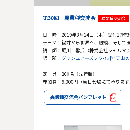
第30回 異業種交流会
異業種交流会
日 時：
2019年3月14日（木）受付17時
テーマ：
福井から世界へ、眼鏡、そして
講 師：
堀川 馨氏（株式会社シャルマ
場 所：
グランユアーズフクイ3階 天山
定 員：
200名（先着順）
参加費：
6,000円（当日会場にて承ります
異業種交流会パンフレット