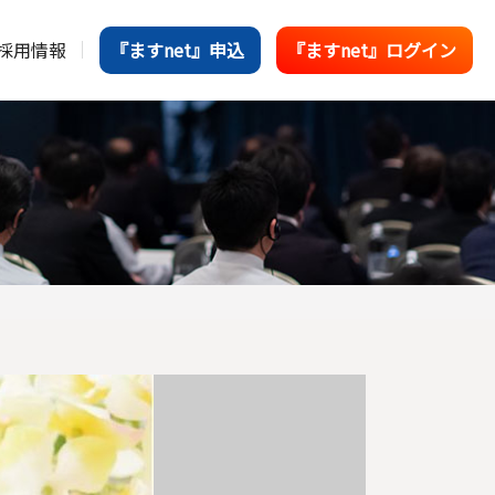
採用情報
『ますnet』申込
『ますnet』ログイン