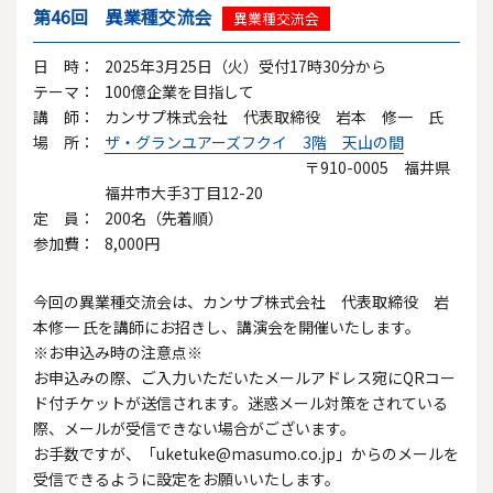
第46回 異業種交流会
異業種交流会
日 時：
2025年3月25日（火）受付17時30分から
テーマ：
100億企業を目指して
講 師：
カンサプ株式会社 代表取締役 岩本 修一 氏
場 所：
ザ・グランユアーズフクイ 3階 天山の間
〒910-0005 福井県
福井市大手3丁目12-20
定 員：
200名（先着順）
参加費：
8,000円
今回の異業種交流会は、カンサプ株式会社 代表取締役 岩
本修一 氏を講師にお招きし、講演会を開催いたします。
※お申込み時の注意点※
お申込みの際、ご入力いただいたメールアドレス宛にQRコー
ド付チケットが送信されます。迷惑メール対策をされている
際、メールが受信できない場合がございます。
お手数ですが、「uketuke@masumo.co.jp」からのメールを
受信できるように設定をお願いいたします。