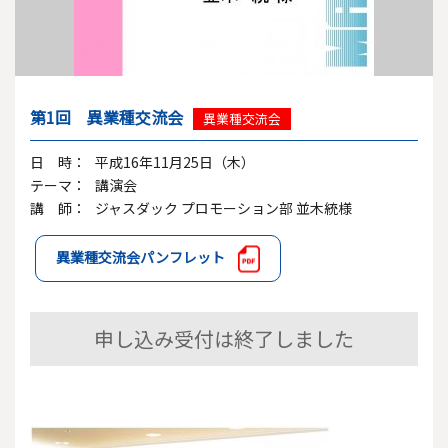
第1回 異業種交流会
異業種交流会
日 時：
平成16年11月25日（木）
テーマ：
講演会
講 師：
ジャスダック プロモーション部 並木統様
異業種交流会パンフレット
申し込み受付は終了しました