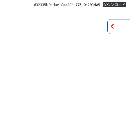
632335b94dae18aa284c775a04293da5
ダウンロード