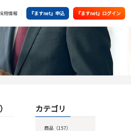
採用情報
『ますnet』申込
『ますnet』ログイン
）
カテゴリ
商品（157）