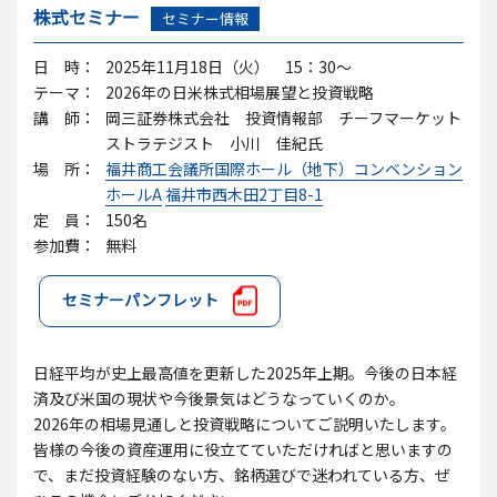
株式セミナー
セミナー情報
日 時：
2025年11月18日（火） 15：30～
テーマ：
2026年の日米株式相場展望と投資戦略
講 師：
岡三証券株式会社 投資情報部 チーフマーケット
ストラテジスト 小川 佳紀氏
場 所：
福井商工会議所国際ホール（地下）コンベンション
ホールA
福井市西木田2丁目8-1
定 員：
150名
参加費：
無料
セミナーパンフレット
日経平均が史上最高値を更新した2025年上期。今後の日本経
済及び米国の現状や今後景気はどうなっていくのか。
2026年の相場見通しと投資戦略についてご説明いたします。
皆様の今後の資産運用に役立てていただければと思いますの
で、まだ投資経験のない方、銘柄選びで迷われている方、ぜ